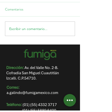
Comentarios
Escribir un comentario...
Temporada de lluvias: ¿Por
🌿 Reubicación Re
qué aumentan las plagas en
de Mamíferos: Pro
casa?
Cacomixtle y su H
Natural
Dirección:
Av. del Valle No. 2-B.
Cofradía San Miguel Cuautitlán
Izcalli. C.P.54710.
Correo:
a.galindo@fumigamexico.com
​Teléfono:
(01) (55) 4332 3717
(01) (55) 5889 6400