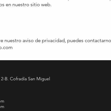
s en nuestro sitio web.
re nuestro aviso de privacidad, puedes contactarno
co.com
. 2-B. Cofradía San Miguel
.
om
om