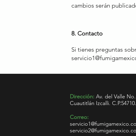
cambios serán publicado
8. Contacto
Si tienes preguntas sob
servicio1@fumigamexi
Dirección:
Av. del Valle No
Cuautitlán Izcalli. C.P.54710
Correo:
servicio1@fumigamexico.c
servicio2@fumigamexico.c