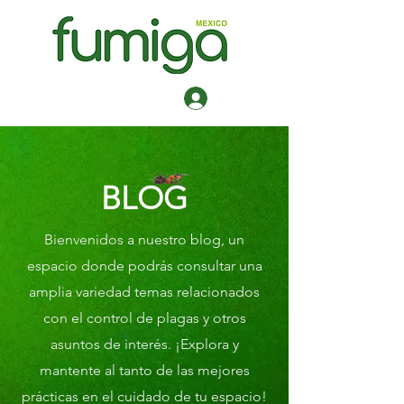
Iniciar sesión
BLOG
Bienvenidos a nuestro blog, un
espacio donde podrás consultar una
amplia variedad temas relacionados
con el control de plagas y otros
asuntos de interés. ¡Explora y
mantente al tanto de las mejores
prácticas en el cuidado de tu espacio!